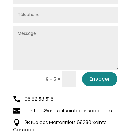
Envoyer
=
9 + 5
06 82 58 51 61

contact@crossfitsainteconsorce.com

2B rue des Marronniers 69280 Sainte

Consorce