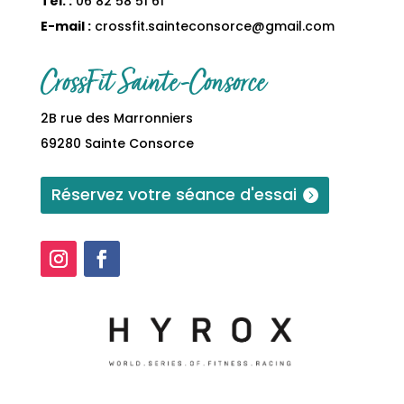
Tel. :
06 82 58 51 61
E-mail :
crossfit.sainteconsorce@gmail.com
CrossFit Sainte-Consorce
2B rue des Marronniers
69280 Sainte Consorce
Réservez votre séance d'essai