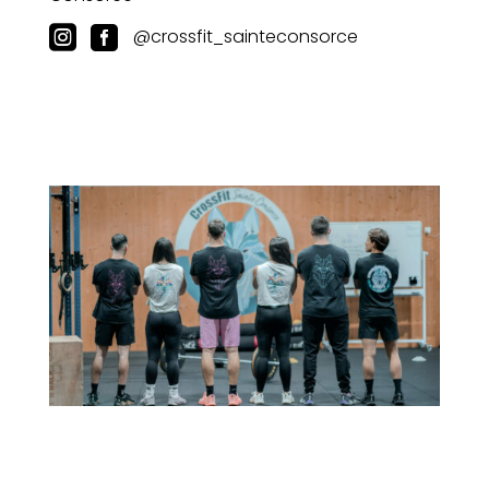
@crossfit_sainteconsorce
 